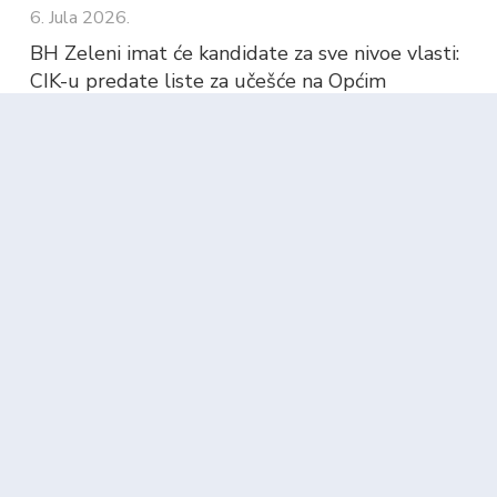
6. Jula 2026.
BH Zeleni imat će kandidate za sve nivoe vlasti:
CIK-u predate liste za učešće na Općim
izborima 2026. godine
6. Jula 2026.
HURTIĆ POKLONIO 300 ULAZNICA VJERNIM
NAVIJAČIMA: Povratnici iz Posavine i sjevera
Bosne zajedno uz reprezentaciju BiH
26. Maja 2026.
Kategorije
Reakcije
(15)
Saopštenja
(114)