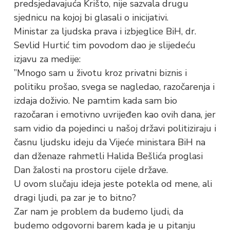
predsjedavajuća Krišto, nije sazvala drugu
sjednicu na kojoj bi glasali o inicijativi.
Ministar za ljudska prava i izbjeglice BiH, dr.
Sevlid Hurtić tim povodom dao je slijedeću
izjavu za medije:
”Mnogo sam u životu kroz privatni biznis i
politiku prošao, svega se nagledao, razočarenja i
izdaja doživio. Ne pamtim kada sam bio
razočaran i emotivno uvrijeđen kao ovih dana, jer
sam vidio da pojedinci u našoj državi politiziraju i
časnu ljudsku ideju da Vijeće ministara BiH na
dan dženaze rahmetli Halida Bešlića proglasi
Dan žalosti na prostoru cijele države.
U ovom slučaju ideja jeste potekla od mene, ali
dragi ljudi, pa zar je to bitno?
Zar nam je problem da budemo ljudi, da
budemo odgovorni barem kada je u pitanju