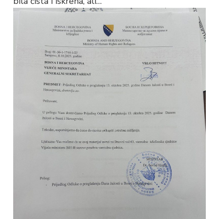
bila čista i iskrena, ali…”