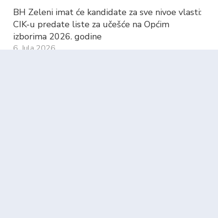
BH Zeleni imat će kandidate za sve nivoe vlasti:
CIK-u predate liste za učešće na Općim
izborima 2026. godine
6. Jula 2026.
HURTIĆ POKLONIO 300 ULAZNICA VJERNIM
NAVIJAČIMA: Povratnici iz Posavine i sjevera
Bosne zajedno uz reprezentaciju BiH
26. Maja 2026.
Kategorije
Reakcije
(15)
Saopštenja
(114)