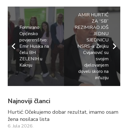
AMIR HURTIĆ
ZA “SB”
Formirano
REZIMIRAO JOŠ
Općinsko
JEDNU
povjereništvo:
SJEDNICU
Emir Husika na
NSRS-a: Željku
čelu BH
Cvijanović su
ZELENIH u
svojim
Kaknju
djelovanjem
doveli skoro na
infuziju
Najnoviji članci
Hurtić: Očekujemo dobar rezultat, imamo osam
žena nosilaca lista
6. Jula 2026.