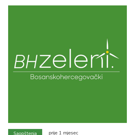
prije 1 mjesec
Saopštenja