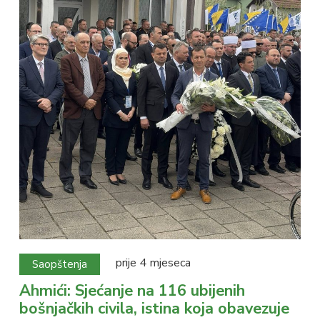
prije 4 mjeseca
Saopštenja
Ahmići: Sjećanje na 116 ubijenih
bošnjačkih civila, istina koja obavezuje