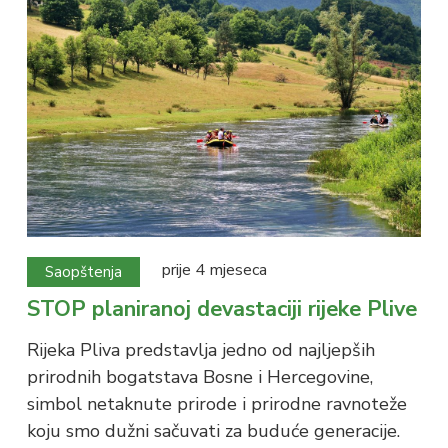
prije 4 mjeseca
Saopštenja
STOP planiranoj devastaciji rijeke Plive
Rijeka Pliva predstavlja jedno od najljepših
prirodnih bogatstava Bosne i Hercegovine,
simbol netaknute prirode i prirodne ravnoteže
koju smo dužni sačuvati za buduće generacije.