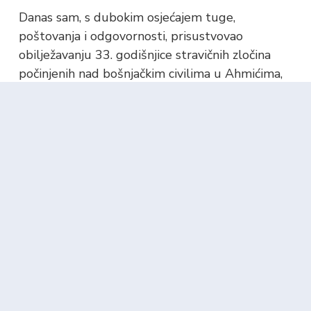
Danas sam, s dubokim osjećajem tuge,
poštovanja i odgovornosti, prisustvovao
obilježavanju 33. godišnjice stravičnih zločina
počinjenih nad bošnjačkim civilima u Ahmićima,
Donjoj Večerinskoj i drugim mjestima općine
Vitez, zajedno sa…