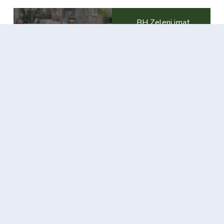
BH Zeleni imat
BH ZELENI
će kandidate za
zvanično predali
sve nivoe vlasti:
prijavu CIK-u za
CIK-u predate
učešće na Općim
liste za učešće na
izborima 2026.
Općim izborima
godine
2026. godine
Najnoviji članci
Hurtić: Očekujemo dobar rezultat, imamo osam
žena nosilaca lista
6. Jula 2026.
BH Zeleni imat će kandidate za sve nivoe vlasti:
CIK-u predate liste za učešće na Općim
izborima 2026. godine