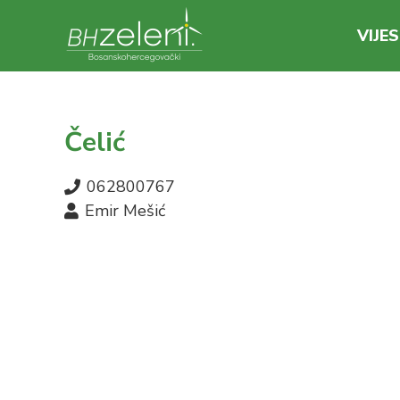
VIJES
Čelić
062800767
Emir Mešić