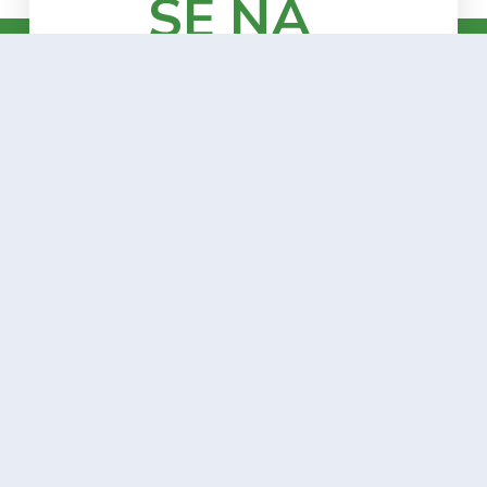
SE NA
NAŠ
NEWSLETTE
Prijavite se za vijesti
o zelenoj politici,
aktivnostima BH
Zelenih i ekološkim
inicijativama u BiH.
Email adresa: