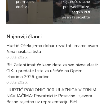
promjena u
koja neće stalno
društvu
proizvoditi krize,
nego nuditi
rješenja i projekte
Najnoviji članci
Hurtić: Očekujemo dobar rezultat, imamo osam
žena nosilaca lista
6. Jula 2026.
BH Zeleni imat će kandidate za sve nivoe vlasti:
CIK-u predate liste za učešće na Općim
izborima 2026. godine
6. Jula 2026.
HURTIĆ POKLONIO 300 ULAZNICA VJERNIM
NAVIJAČIMA: Povratnici iz Posavine i sjevera
Bosne zajedno uz reprezentaciju BiH