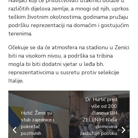
Navijači koji će prisustvovati utakmici dolaze iz
različitih dijelova zemlje, a mnogi od njih, uprkos
teškim životnim okolnostima, godinama pružaju
podršku reprezentaciji na domaćim i gostujućim
terenima.
Očekuje se da će atmosfera na stadionu u Zenici
biti na visokom nivou, a podrška sa tribina
mogla bi biti dodatni vjetar u leđa bh.
reprezentativcima u susretu protiv selekcije
Italije.
Dr. Hurtić pred
više od 200
Hutić: Žene su
članova BH
stub zajednice i
ZELENIH: Naša
pokretač
domovina
pozitivnih
zaslužuje politiku